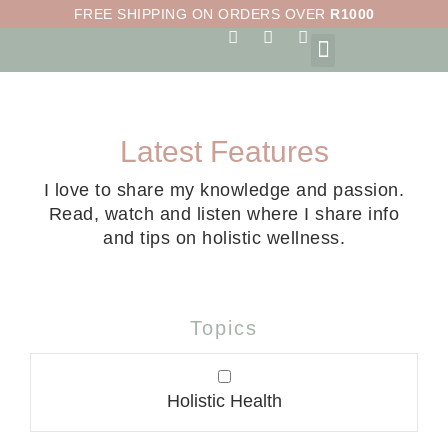
Skip
FREE SHIPPING ON ORDERS OVER
R1000
to
F
I
S
a
n
h
content
c
s
o
e
t
p
b
a
p
o
g
i
o
r
n
Latest Features
k
a
g
-
m
-
f
b
I love to share my knowledge and passion.
a
Read, watch and listen where I share info
g
and tips on holistic wellness.
Topics
Holistic Health