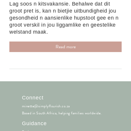
Lag soos n kitsvakansie. Behalwe dat dit
groot pret is, kan n bietjie uitbundigheid jou
gesondheid n aansienlike hupstoot gee en n
groot verskil in jou liggamlike en geestelike
welstand maak.
Read more
Connect
minette@simplyflourish.co.za
Based in South Africa, helping families worldwide.
Guidance