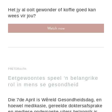
Het jy al ooit gewonder of koffie goed kan
wees vir jou?
Watch now
PRETORIA FM
Eetgewoontes speel ‘n belangrike
rol in mens se gesondheid
Die 7de April is Wêreld Gesondheidsdag, en
hoewel medikasie, gereelde doktersafsprake
en mediese ondersoeke uiters belangrik is,